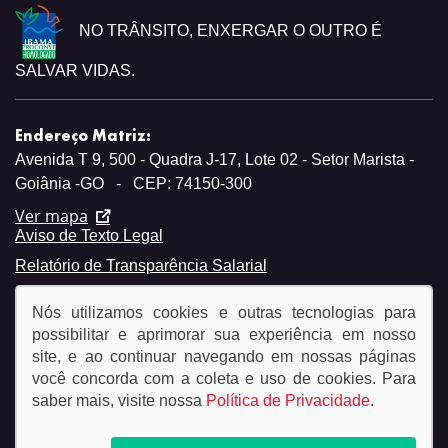
NO TRÂNSITO, ENXERGAR O OUTRO É
SALVAR VIDAS.
Endereço Matriz:
Avenida T 9, 500 - Quadra J-17, Lote 02 - Setor Marista -
Goiânia -GO
-
CEP: 74150-300
Ver mapa
Aviso de Texto Legal
Relatório de Transparência Salarial
Nós utilizamos cookies e outras tecnologias para
possibilitar e aprimorar sua experiência em nosso
site, e ao continuar navegando em nossas páginas
você concorda com a coleta e uso de cookies. Para
© Copyright 2026
saber mais, visite nossa
Política de Privacidade
.
AutoForce - Todos os direitos reservados.
Política de
privacidade.