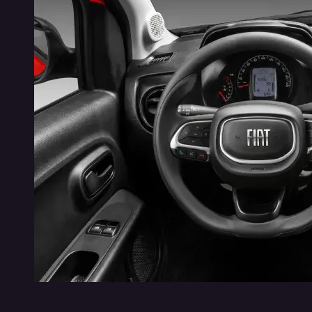
VISUAL URBANO
CENTRAL 
Novos detalhes de acabamento reforçam o visual
A Central M
urbano do Fiat Mobi. A versão Like traz maçanetas e
Trekking pe
retrovisores texturizados, enquanto a Trekking se
ao mesmo te
destaca pelos retrovisores com acabamento em preto
Android Auto
e novos adesivos.