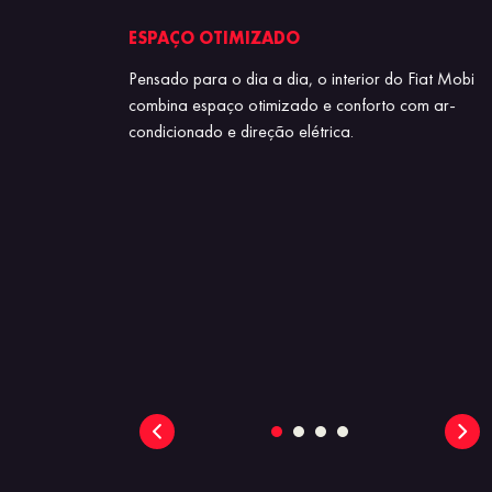
GORIA
ESPAÇO OTIMIZADO
de um Fiat Mobi.
Pensado para o dia a dia, o interior do Fiat Mobi
urbanos, ele ainda
combina espaço otimizado e conforto com ar-
azendo até 14,5
condicionado e direção elétrica.