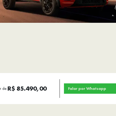
R$ 85.490,00
r de:
Falar por Whatsapp