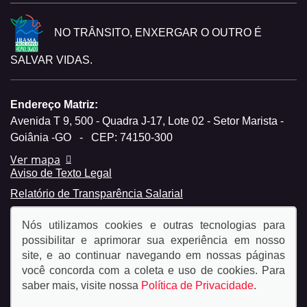
NO TRÂNSITO, ENXERGAR O OUTRO É
SALVAR VIDAS.
Endereço Matriz:
Avenida T 9, 500 - Quadra J-17, Lote 02 - Setor Marista -
Goiânia -GO
-
CEP: 74150-300
Ver mapa
Aviso de Texto Legal
Relatório de Transparência Salarial
Nós utilizamos cookies e outras tecnologias para
possibilitar e aprimorar sua experiência em nosso
site, e ao continuar navegando em nossas páginas
você concorda com a coleta e uso de cookies. Para
© Copyright 2026
saber mais, visite nossa
Política de Privacidade
.
AutoForce - Todos os direitos reservados.
Política de